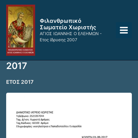
Μετάβαση
Main
στο
Menu
περιεχόμενο
Φιλανθρωπικό
Σωματείο Χωριστής
ΑΓΙΟΣ ΙΩΑΝΝΗΣ Ο ΕΛΕΗΜΩΝ -
Ετος ίδρυσης 2007
2017
ΕΤΟΣ 2017