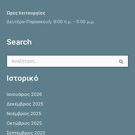
Ώρες λειτουργίας
Δευτέρα–Παρασκευή: 9:00 π.μ. – 5:00 μ.μ.
Search
Α
ν
α
Ιστορικό
ζ
ή
τ
Ιανουάριος 2026
η
σ
Δεκέμβριος 2025
η
Νοέμβριος 2025
γ
ι
Οκτώβριος 2025
α
Σεπτέμβριος 2025
: