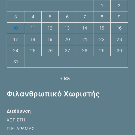
α
1
2
π
3
4
5
6
7
8
9
α
ρ
10
11
12
13
14
15
16
α
17
18
19
20
21
22
23
γ
24
25
26
27
28
29
30
ω
31
γ
ή
« Ιαν
ς
Β
Φιλανθρωπικό Χωριστής
ί
ν
Διεύθυνση
τ
ΧΩΡΙΣΤΗ
ε
Π.Ε. ΔΡΑΜΑΣ
ο