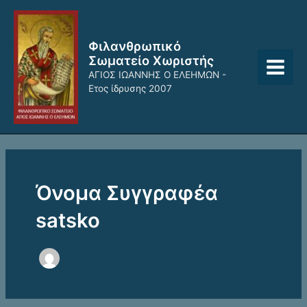
Μετάβαση
Main
στο
Menu
περιεχόμενο
Φιλανθρωπικό
Σωματείο Χωριστής
ΑΓΙΟΣ ΙΩΑΝΝΗΣ Ο ΕΛΕΗΜΩΝ -
Ετος ίδρυσης 2007
Όνομα Συγγραφέα
satsko